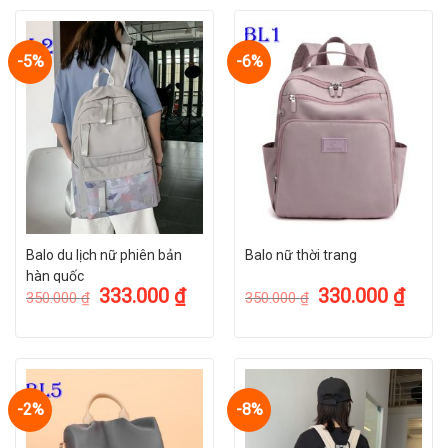
-5%
-6%
Được thiết kế với khóa kéo bên trong chống trộm, ngăn chứa đồ
Balo du lịch nữ phiên bản
Balo nữ thời trang
rộng rãi.
hàn quốc
333.000
₫
330.000
₫
350.000
₫
350.000
₫
-2%
-8%