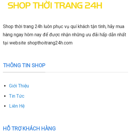
Shop thời trang 24h luôn phục vụ quí khách tận tình, hãy mua
hàng ngay hôm nay để được nhận những ưu đãi hấp dẫn nhất
tại website shopthoitrang24h.com
THÔNG TIN SHOP
Chất vải chống thấm nước nên không lo bị ướt khi đi mưa nè. Có 2
kiểu đeo, dây đeo được may chắc chắn có thể tháo rời.
Giới Thiệu
Tin Tức
Liên Hệ
HỖ TRỢ KHÁCH HÀNG