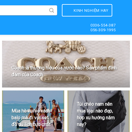
KINH NGHIỆM HAY
0336-554-387
056-309-1995
Coach là thương hiệu của nước nào? Sản phẩm đình
đám của Coach
Túi chéo nam nên
Mùa hè vui vẻ xách
mua loại nào đẹp,
balo mà đi với set
hợp xu hướng năm
đồ du lịch cực chất
nay?