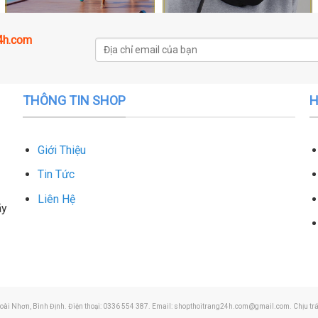
24h.com
THÔNG TIN SHOP
H
Giới Thiệu
Tin Tức
Liên Hệ
ãy
oài Nhơn, Bình Định. Điện thoại: 0336 554 387. Email:
shopthoitrang24h.com@gmail.com
. Chịu t