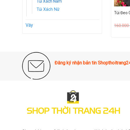
Túi Xách Nam
Túi Xách Nữ
Túi Đeo
Váy
160.000
Đăng ký nhận bản tin Shopthoitrang