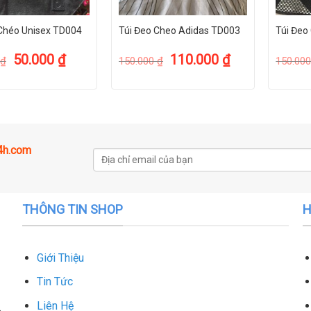
 Chéo Unisex TD004
Túi Đeo Cheo Adidas TD003
Túi Đeo
50.000
₫
110.000
₫
₫
150.000
₫
150.00
24h.com
THÔNG TIN SHOP
H
Giới Thiệu
Tin Tức
Liên Hệ