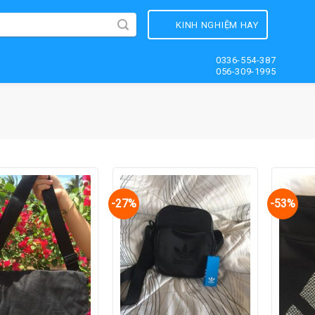
KINH NGHIỆM HAY
0336-554-387
056-309-1995
-27%
-53%