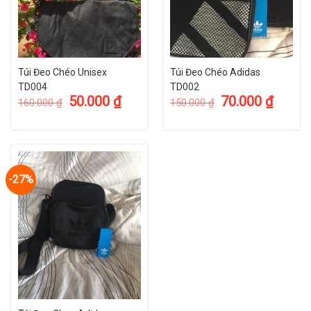
Túi Đeo Chéo Unisex
Túi Đeo Chéo Adidas
TD004
TD002
50.000
₫
70.000
₫
160.000
₫
150.000
₫
-27%