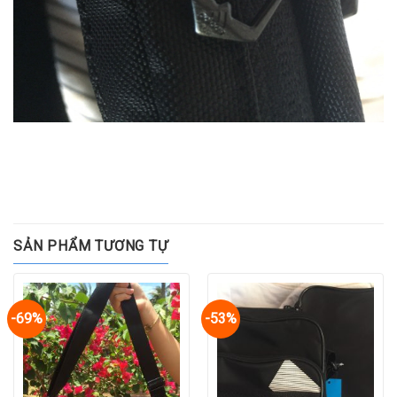
SẢN PHẨM TƯƠNG TỰ
-69%
-53%