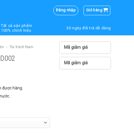
Đăng nhập
Giỏ hàng
Tất cả sản phẩm
30 ngày đổi trả dễ dàng
100% chính hiệu
héo
›
Túi Xách Nam
Mã giảm giá
TD002
Mã giảm giá
ận được hàng.
nước .