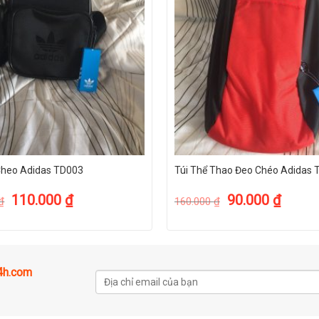
Cheo Adidas TD003
Túi Thể Thao Đeo Ché
110.000
₫
90.000
₫
₫
160.000
₫
24h.com