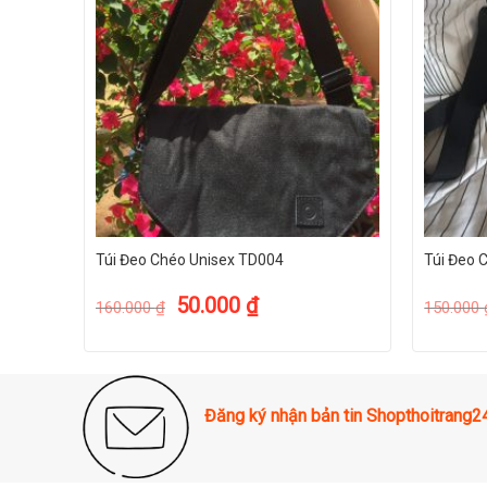
Túi Đeo Chéo Unisex TD004
Túi Đeo 
50.000
₫
160.000
₫
150.000
Đăng ký nhận bản tin Shopthoitrang