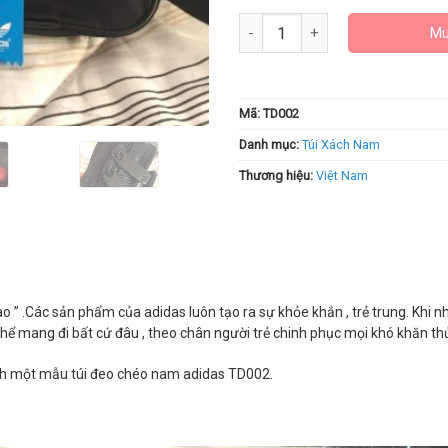
Túi Đeo Chéo Adidas TD002 số 
Mu
Mã:
TD002
Danh mục:
Túi Xách Nam
Thương hiệu:
Việt Nam
hao ” .Các sản phẩm của adidas luôn tạo ra sự khỏe khắn , trẻ trung. Khi n
ó thể mang đi bất cứ đâu , theo chân người trẻ chinh phục mọi khó khăn th
ách một mẫu túi đeo chéo nam adidas TD002.