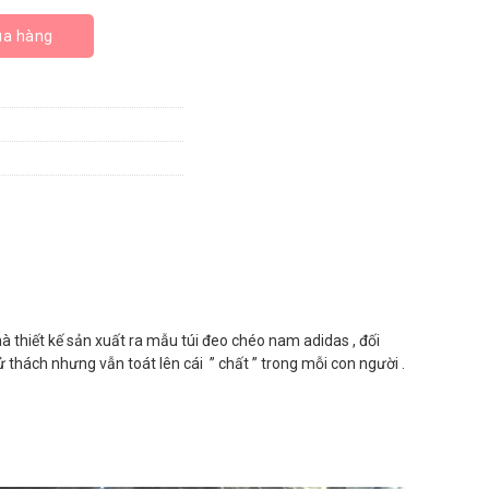
lượng
a hàng
hà thiết kế sản xuất ra mẫu túi đeo chéo nam adidas , đối
ử thách nhưng vẫn toát lên cái ” chất ” trong mỗi con người .