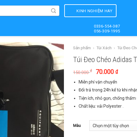
KINH NGHIỆM HAY
0336-554-387
056-309-1995
Sản phẩm
›
Túi Xách
›
Túi Đeo C
Túi Đeo Chéo Adidas 
70.000
₫
₫
150.000
Miễn phí vận chuyển
Đổi trả trong 24h kể từ khi nh
Tiện ích, nhỏ gọn, chống thấm 
Chất liệu: vải Polyester .
Màu