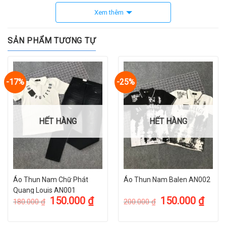
Xem thêm
SẢN PHẨM TƯƠNG TỰ
-17%
-25%
HẾT HÀNG
HẾT HÀNG
Áo Thun Nam Chữ Phát
Áo Thun Nam Balen AN002
Quang Louis AN001
150.000
₫
150.000
₫
180.000
₫
200.000
₫