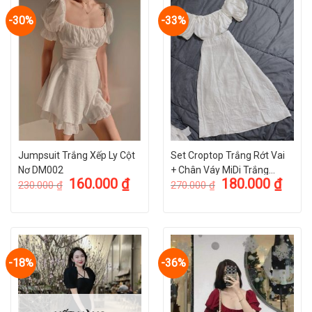
-30%
-33%
Jumpsuit Trắng Xếp Ly Cột
Set Croptop Trắng Rớt Vai
Nơ DM002
+ Chân Váy MiDi Trắng
160.000
₫
180.000
₫
ST002
230.000
₫
270.000
₫
-18%
-36%