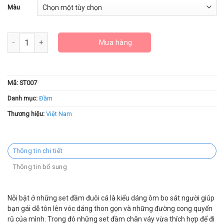
Màu
Set Áo Croptop Đen Dây Chéo Mix Chân Váy Đuôi Cá Dài ST007 số
Mua hàng
Mã:
ST007
Danh mục:
Đầm
Thương hiệu:
Việt Nam
Thông tin chi tiết
Thông tin bổ sung
Nỗi bật ở những set đầm đuôi cá là kiểu dáng ôm bo sát người giúp
bạn gái dễ tôn lên vóc dáng thon gọn và những đường cong quyến
rũ của mình. Trong đó những set đầm chân váy vừa thích hợp để đi